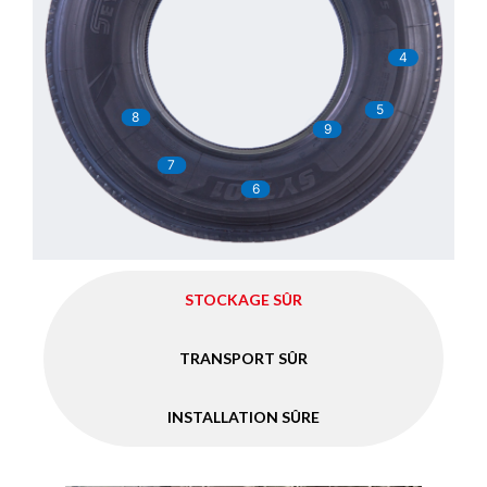
4
5
8
9
7
6
STOCKAGE SÛR
TRANSPORT SÛR
INSTALLATION SÛRE