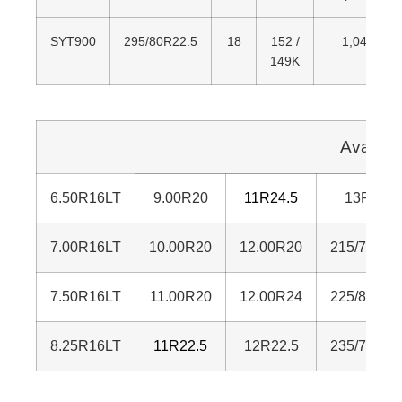
SYT900
295/80R22.5
18
152 /
1,044
149K
Availab
6.50R16LT
9.00R20
11R24.5
13R22.5
7.00R16LT
10.00R20
12.00R20
215/75R17
7.50R16LT
11.00R20
12.00R24
225/80R17
8.25R16LT
11R22.5
12R22.5
235/75R17