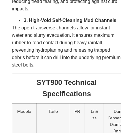
reducing tread tearing, and protecting against curb
impacts.
3. High-Void Self-Cleaning Mud Channels
The open transverse channels allow for instant
water and slurry evacuation. It ensures maximum
rubber-to-road contact during heavy rainfall,
preventing hydroplaning and releasing trapped
debris before it can drill into the underlying premium
steel belts.
SYT900 Technical
Specifications
Modèle
Taille
PR
Li &
Dans
ss
l'ensemble
Diamètre
(mm)