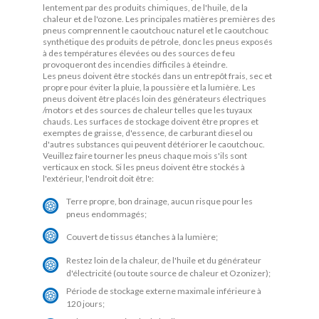
lentement par des produits chimiques, de l'huile, de la
chaleur et de l'ozone. Les principales matières premières des
pneus comprennent le caoutchouc naturel et le caoutchouc
synthétique des produits de pétrole, donc les pneus exposés
à des températures élevées ou des sources de feu
provoqueront des incendies difficiles à éteindre.
Les pneus doivent être stockés dans un entrepôt frais, sec et
propre pour éviter la pluie, la poussière et la lumière. Les
pneus doivent être placés loin des générateurs électriques
/motors et des sources de chaleur telles que les tuyaux
chauds. Les surfaces de stockage doivent être propres et
exemptes de graisse, d'essence, de carburant diesel ou
d'autres substances qui peuvent détériorer le caoutchouc.
Veuillez faire tourner les pneus chaque mois s'ils sont
verticaux en stock. Si les pneus doivent être stockés à
l'extérieur, l'endroit doit être:
Terre propre, bon drainage, aucun risque pour les
pneus endommagés;
Couvert de tissus étanches à la lumière;
Restez loin de la chaleur, de l'huile et du générateur
d'électricité (ou toute source de chaleur et Ozonizer);
Période de stockage externe maximale inférieure à
120 jours;