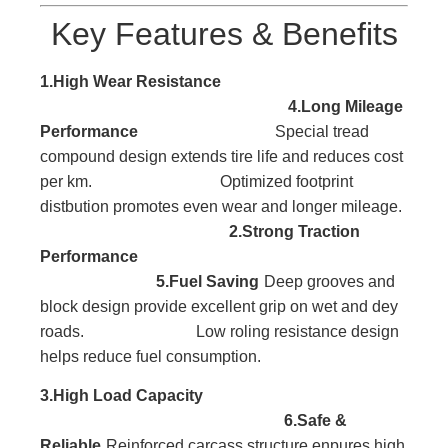
Key Features & Benefits
1.High Wear Resistance
4.Long Mileage
Performance
Special tread
compound design extends tire life and reduces cost
per km. Optimized footprint
distbution promotes even wear and longer mileage.
2.Strong Traction
Performance
5.Fuel Saving
Deep grooves and
block
design provide excellent
grip on wet and dey
roads. Low roling resistance design
helps reduce fuel consumption.
3.High Load
Capacity
6.Safe &
Reliable
Reinforced carcass
structure enpures high