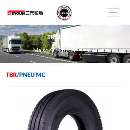
TRUCK TIRES
Maison
Produit
Régional
TBR
/
PNEU MC