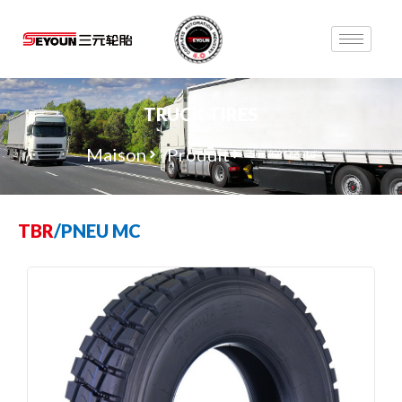
TRUCK TIRES
Maison
Produit
Sur /Off route
TBR
/
PNEU MC