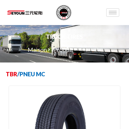
TRUCK TIRES
Maison
Produit
Long-courrier
TBR
/
PNEU MC