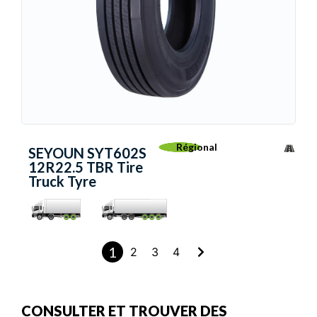
Régional
SEYOUN SYT602S
12R22.5 TBR Tire
Truck Tyre
1
2
3
4
CONSULTER ET TROUVER DES