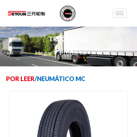
TRUCK TIRES
Hogar
Producto
Largo
POR LEER
/
NEUMÁTICO MC