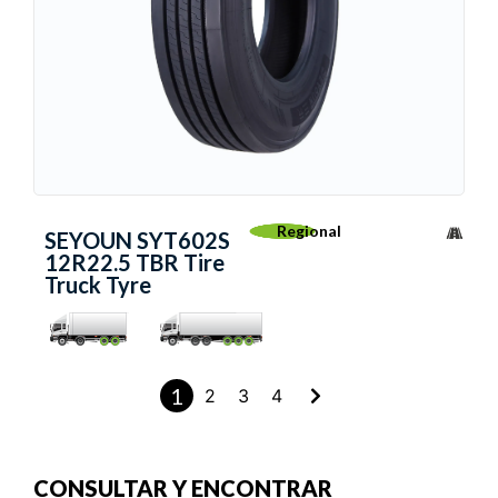
Regional
SEYOUN SYT602S
12R22.5 TBR Tire
Truck Tyre
1
2
3
4
CONSULTAR Y ENCONTRAR