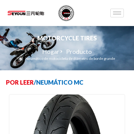
MOTORCYCLE TIRES
Hogar
Producto
Neumático de motocicleta de diámetro de borde grande
POR LEER
/
NEUMÁTICO MC