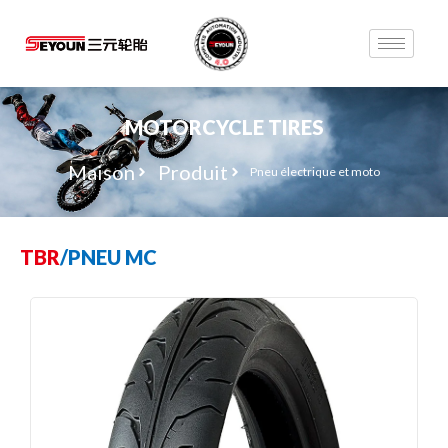
MOTORCYCLE TIRES
Maison
Produit
Pneu électrique et moto
TBR
/
PNEU MC