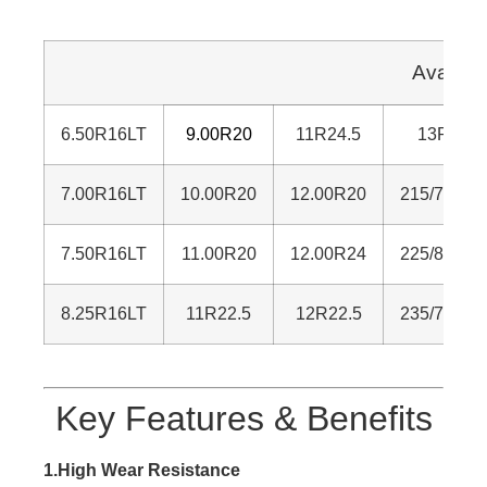
Availab
6.50R16LT
9.00R20
11R24.5
13R22.5
7.00R16LT
10.00R20
12.00R20
215/75R17
7.50R16LT
11.00R20
12.00R24
225/80R17
8.25R16LT
11R22.5
12R22.5
235/75R17
Key Features & Benefits
1.High Wear Resistance