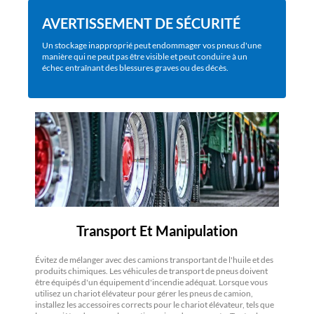
AVERTISSEMENT DE SÉCURITÉ
Un stockage inapproprié peut endommager vos pneus d'une
manière qui ne peut pas être visible et peut conduire à un
échec entraînant des blessures graves ou des décès.
Transport Et Manipulation
Évitez de mélanger avec des camions transportant de l'huile et des
produits chimiques. Les véhicules de transport de pneus doivent
être équipés d'un équipement d'incendie adéquat. Lorsque vous
utilisez un chariot élévateur pour gérer les pneus de camion,
installez les accessoires corrects pour le chariot élévateur, tels que