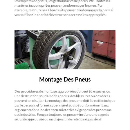
les empiètes de pneus, les gestionnaires de pneus, etc. Toutes les
manières inappropriées peuvent endommager le pneu. Par
exemple, les fourches à bords vifs peuvent endommager la perle si
vous utilisez le chariot élévateur sans accessoires appropriés.
Montage Des Pneus
Des procédures de montage appropriées doivent être suivies ou
une destruction soudaine des pneus, des blessures ou des décès
peuvent en résulter. Le montage des pneus ne doit être effectué que
par le personnel formé, supervisé et équipé conformément aux
réglementations locales et en suivant les exigences des processus
des industries. Fongez toujours les pneus /rim dans une cage de
sécurité approuvée ou un dispositif de retenue équivalent