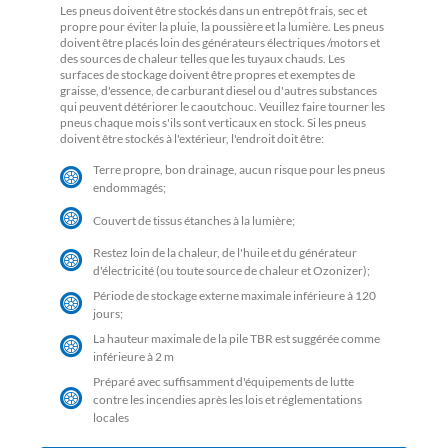
Les pneus doivent être stockés dans un entrepôt frais, sec et
propre pour éviter la pluie, la poussière et la lumière. Les pneus
doivent être placés loin des générateurs électriques /motors et
des sources de chaleur telles que les tuyaux chauds. Les
surfaces de stockage doivent être propres et exemptes de
graisse, d'essence, de carburant diesel ou d'autres substances
qui peuvent détériorer le caoutchouc. Veuillez faire tourner les
pneus chaque mois s'ils sont verticaux en stock. Si les pneus
doivent être stockés à l'extérieur, l'endroit doit être:
Terre propre, bon drainage, aucun risque pour les pneus
endommagés;
Couvert de tissus étanches à la lumière;
Restez loin de la chaleur, de l'huile et du générateur
d'électricité (ou toute source de chaleur et Ozonizer);
Période de stockage externe maximale inférieure à 120
jours;
La hauteur maximale de la pile TBR est suggérée comme
inférieure à 2 m
Préparé avec suffisamment d'équipements de lutte
contre les incendies après les lois et réglementations
locales