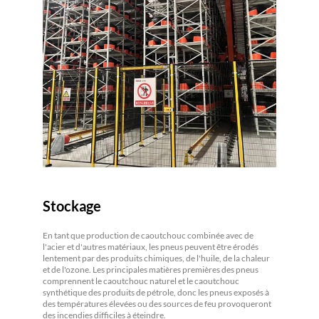
Stockage
En tant que production de caoutchouc combinée avec de
l'acier et d'autres matériaux, les pneus peuvent être érodés
lentement par des produits chimiques, de l'huile, de la chaleur
et de l'ozone. Les principales matières premières des pneus
comprennent le caoutchouc naturel et le caoutchouc
synthétique des produits de pétrole, donc les pneus exposés à
des températures élevées ou des sources de feu provoqueront
des incendies difficiles à éteindre.