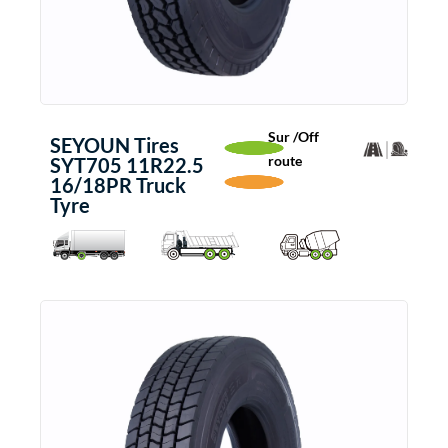
Sur /Off
SEYOUN Tires
route
SYT705 11R22.5
16/18PR Truck
Tyre