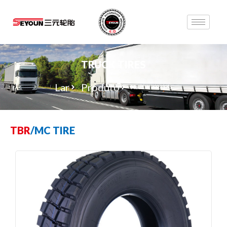
TRUCK TIRES
Lar
Produto
Na /Off estrada
TBR
/
MC TIRE