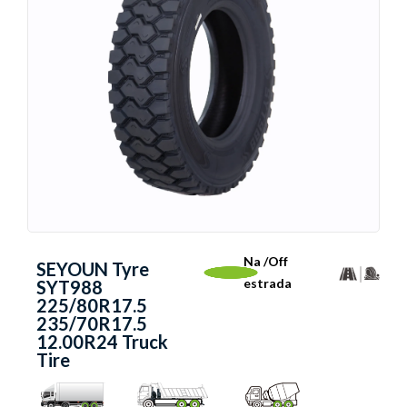
Na /Off
SEYOUN Tyre
estrada
SYT988
225/80R17.5
235/70R17.5
12.00R24 Truck
Tire