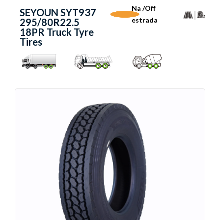
Na /Off
SEYOUN SYT937
estrada
295/80R22.5
18PR Truck Tyre
Tires