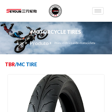
MOTORCYCLE TIRES
Lar
Produto
Pneu elétrico e de motocicleta
TBR
/
MC TIRE