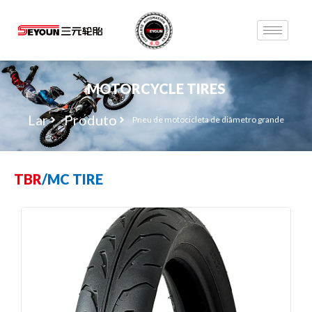
MOTORCYCLE TIRES
Lar
Produto
Pneu de motocicleta de diâmetro grande
TBR
/
MC TIRE