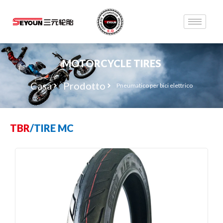
MOTORCYCLE TIRES
Casa
Prodotto
Pneumatico per bici elettrico
TBR
/
TIRE MC