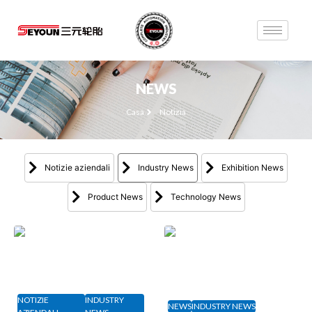
NEWS
Casa
Notizia
Notizie aziendali
Industry News
Exhibition News
Product News
Technology News
NOTIZIE
INDUSTRY
NEWS
INDUSTRY NEWS