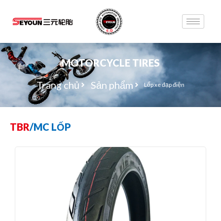
MOTORCYCLE TIRES
Trang chủ
Sản phẩm
Lốp xe đạp điện
TBR
/
MC LỐP