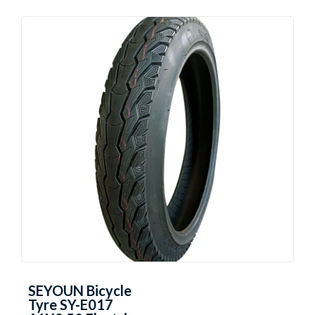
SEYOUN Bicycle
Tyre SY-E017