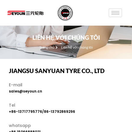
LIÊN HỆ VỚI CHÚNG TÔI
Trang chủ
Liên hệ với chúng tôi
JIANGSU SANYUAN TYRE CO., LTD
E-mail
sales@seyoun.cn
Tel
+86-13717795776/86-13792869296
whatsapp
+86 15066888021