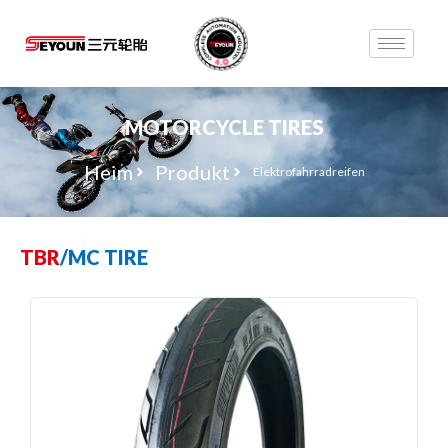
MOTORCYCLE TIRES
Heim
Produkt
Elektrofahrradreifen
TBR
/
MC TIRE