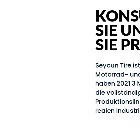
KONS
SIE U
SIE 
Seyoun Tire is
Motorrad- und 
haben 2021 3 M
die vollständ
Produktionslin
realen Industri