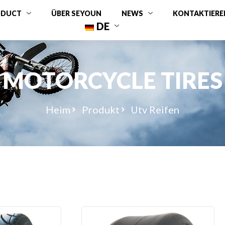
ODUCT
ÜBER SEYOUN
NEWS
KONTAKTIEREN
DE
MOTORCYCLE TIRES
Heim
Produkt
Utv Reifen