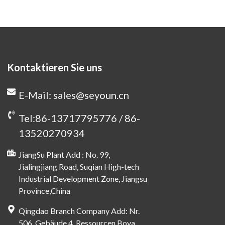
Kontaktieren Sie uns
E-Mail: sales@seyoun.cn
Tel:86-13717795776 / 86-
13520270934
JiangSu Plant Add : No. 99,
Jialingjiang Road, Suqian High-tech
Industrial Development Zone, Jiangsu
Province,China
Qingdao Branch Company Add: Nr.
506, Gebäude 4, Ressourcen Boya