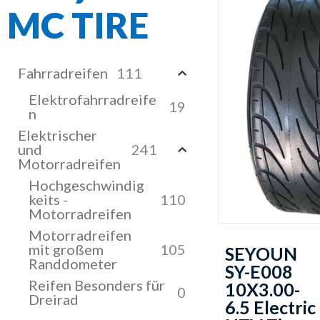
MC TIRE
Fahrradreifen
111
Elektrofahrradreife
19
n
Elektrischer
und
241
Motorradreifen
Hochgeschwindig
keits -
110
Motorradreifen
Motorradreifen
mit großem
105
SEYOUN
Randdometer
SY-E008
Reifen Besonders für
10X3.00-
0
Dreirad
6.5 Electric