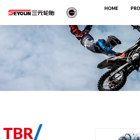
HOME
PR
/
TBR