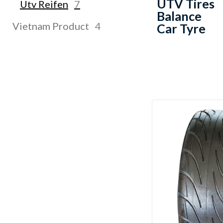
UTV Tires
Utv Reifen
7
Balance
Vietnam Product
4
Car Tyre