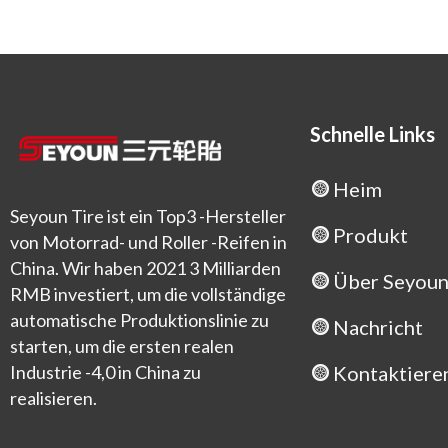
Schnelle Links
Heim
Seyoun Tire ist ein Top3 -Hersteller
Produkt
von Motorrad- und Roller -Reifen in
China. Wir haben 2021 3 Milliarden
Über Seyou
RMB investiert, um die vollständige
automatische Produktionslinie zu
Nachricht
starten, um die ersten realen
Industrie -4,0 in China zu
Kontaktieren
realisieren.