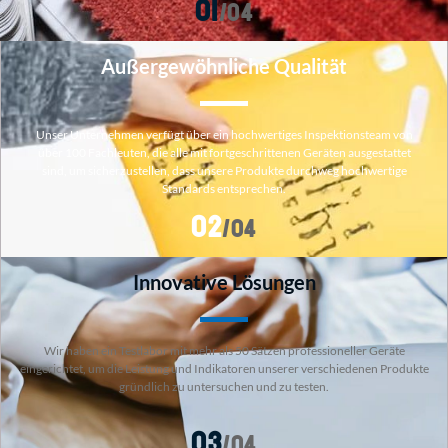
01
/04
Außergewöhnliche Qualität
Unser Unternehmen verfügt über ein hochwertiges Inspektionsteam von
über 100 Fachleuten, die alle mit fortgeschrittenen Geräten ausgestattet
sind, um sicherzustellen, dass unsere Produkte durchweg hochwertige
Standards entsprechen.
02
/04
Innovative Lösungen
Wir haben ein Testlabor mit mehr als 50 Sätzen professioneller Geräte
eingerichtet, um die Leistung und Indikatoren unserer verschiedenen Produkte
gründlich zu untersuchen und zu testen.
03
/04