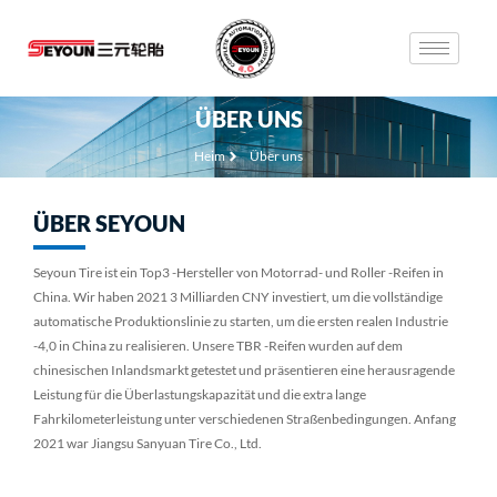
ÜBER UNS
Heim
Über uns
ÜBER SEYOUN
Seyoun Tire ist ein Top3 -Hersteller von Motorrad- und Roller -Reifen in
China. Wir haben 2021 3 Milliarden CNY investiert, um die vollständige
automatische Produktionslinie zu starten, um die ersten realen Industrie
-4,0 in China zu realisieren. Unsere TBR -Reifen wurden auf dem
chinesischen Inlandsmarkt getestet und präsentieren eine herausragende
Leistung für die Überlastungskapazität und die extra lange
Fahrkilometerleistung unter verschiedenen Straßenbedingungen. Anfang
2021 war Jiangsu Sanyuan Tire Co., Ltd.