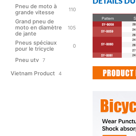
DÉTAILS D
Pneu de moto à
110
grande vitesse
Grand pneu de
moto en diamètre
105
de jante
Pneus spéciaux
0
pour le tricycle
Pneu utv
7
Vietnam Product
4