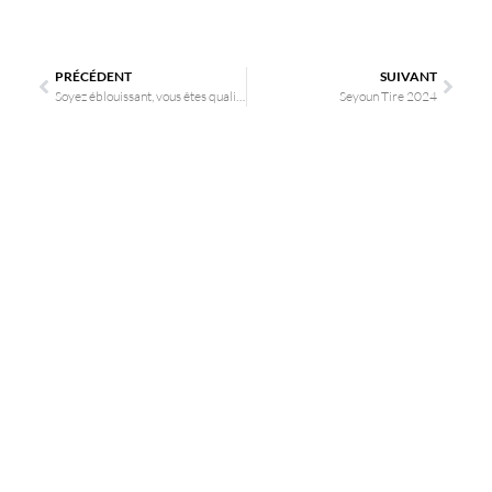
PRÉCÉDENT
SUIVANT
Soyez éblouissant, vous êtes qualifié!
Seyoun Tire 2024