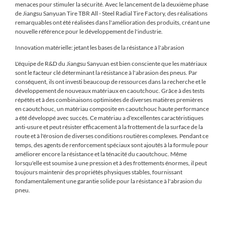
menaces pour stimuler la sécurité. Avec le lancement de la deuxième phase
de Jiangsu Sanyuan Tire TBR All - Steel Radial Tire Factory, des réalisations
remarquables ont été réalisées dans l'amélioration des produits, créant une
nouvelle référence pour le développement de l'industrie.
Innovation matérielle: jetant les bases de la résistance à l'abrasion
L'équipe de R&D du Jiangsu Sanyuan est bien consciente que les matériaux
sont le facteur clé déterminant la résistance à l'abrasion des pneus. Par
conséquent, ils ont investi beaucoup de ressources dans la recherche et le
développement de nouveaux matériaux en caoutchouc. Grâce à des tests
répétés et à des combinaisons optimisées de diverses matières premières
en caoutchouc, un matériau composite en caoutchouc haute performance
a été développé avec succès. Ce matériau a d'excellentes caractéristiques
anti-usure et peut résister efficacement à la frottement de la surface de la
route et à l'érosion de diverses conditions routières complexes. Pendant ce
temps, des agents de renforcement spéciaux sont ajoutés à la formule pour
améliorer encore la résistance et la ténacité du caoutchouc. Même
lorsqu'elle est soumise à une pression et à des frottements énormes, il peut
toujours maintenir des propriétés physiques stables, fournissant
fondamentalement une garantie solide pour la résistance à l'abrasion du
pneu.