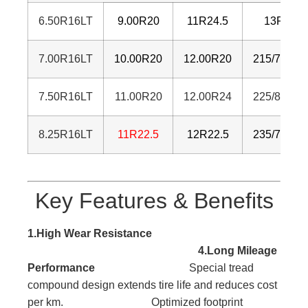
6.50R16LT
9.00R20
11R24.5
13R22.5
7.00R16LT
10.00R20
12.00R20
215/75R17
7.50R16LT
11.00R20
12.00R24
225/80R17
8.25R16LT
11R22.5
12R22.5
235/75R17
Key Features & Benefits
1.High Wear Resistance
4.Long Mileage
Performance
Special tread
compound design extends tire life and reduces cost
per km. Optimized footprint