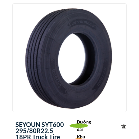
Đường
SEYOUN SYT600
dài
295/80R22.5
18PR Truck Tire
Khu