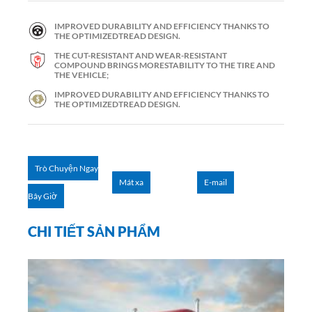
IMPROVED DURABILITY AND EFFICIENCY THANKS TO
THE OPTIMIZEDTREAD DESIGN.
THE CUT-RESISTANT AND WEAR-RESISTANT
COMPOUND BRINGS MORESTABILITY TO THE TIRE AND
THE VEHICLE;
IMPROVED DURABILITY AND EFFICIENCY THANKS TO
THE OPTIMIZEDTREAD DESIGN.
Trò Chuyện Ngay
Mát xa
E-mail
Bây Giờ
CHI TIẾT SẢN PHẨM