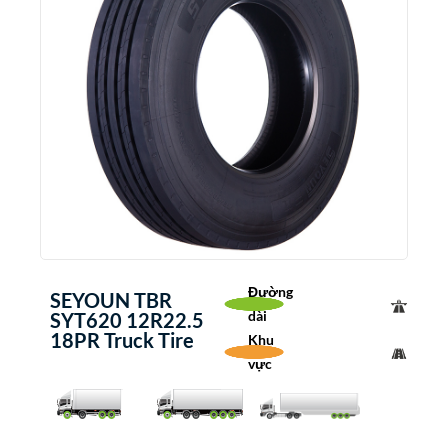
Đường
SEYOUN TBR
dài
SYT620 12R22.5
18PR Truck Tire
Khu
vực