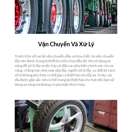
Vận Chuyển Và Xử Lý
Tránh trộn với xe tải vận chuyển dầu và hóa chất. Xe vận chuyển
lốp nên được trang bị thiết bị chữa cháy đầy đủ. Khi sử dụng xe
nâng để xử lý lốp xe tải, hãy cài đặt các phụ kiện chính xác cho xe
nâng, chẳng hạn như máy xếp lốp, người xử lý lốp, v.v. Bất kỳ cách
xử lý không phù hợp có thể gây ra thiệt hại cho lốp xe. Ví dụ, các
dĩa được gắn sắc nét có thể mang lại thiệt hại cho hạt nếu bạn sử
dụng xe nâng mà không có phụ kiện thích hợp.