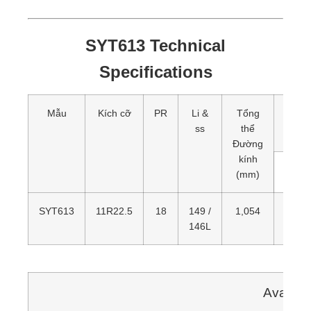
SYT613 Technical
Specifications
Mẫu
Kích cỡ
PR
Li &
Tổng
Trọng
ss
thể
lư
Đường
kính
Đơn
(mm)
SYT613
11R22.5
18
149 /
1,054
3,250
146L
Availab