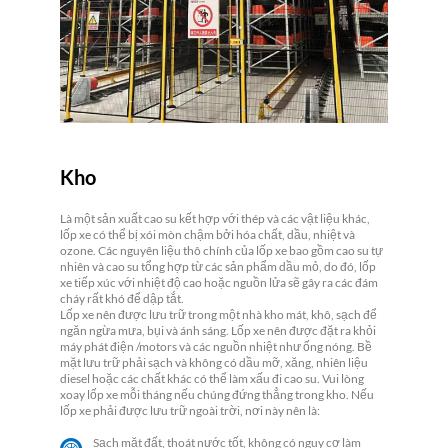
Kho
Là một sản xuất cao su kết hợp với thép và các vật liệu khác,
lốp xe có thể bị xói mòn chậm bởi hóa chất, dầu, nhiệt và
ozone. Các nguyên liệu thô chính của lốp xe bao gồm cao su tự
nhiên và cao su tổng hợp từ các sản phẩm dầu mỏ, do đó, lốp
xe tiếp xúc với nhiệt độ cao hoặc nguồn lửa sẽ gây ra các đám
cháy rất khó để dập tắt.
Lốp xe nên được lưu trữ trong một nhà kho mát, khô, sạch để
ngăn ngừa mưa, bụi và ánh sáng. Lốp xe nên được đặt ra khỏi
máy phát điện /motors và các nguồn nhiệt như ống nóng. Bề
mặt lưu trữ phải sạch và không có dầu mỡ, xăng, nhiên liệu
diesel hoặc các chất khác có thể làm xấu đi cao su. Vui lòng
xoay lốp xe mỗi tháng nếu chúng đứng thẳng trong kho. Nếu
lốp xe phải được lưu trữ ngoài trời, nơi này nên là:
Sạch mặt đất, thoát nước tốt, không có nguy cơ làm