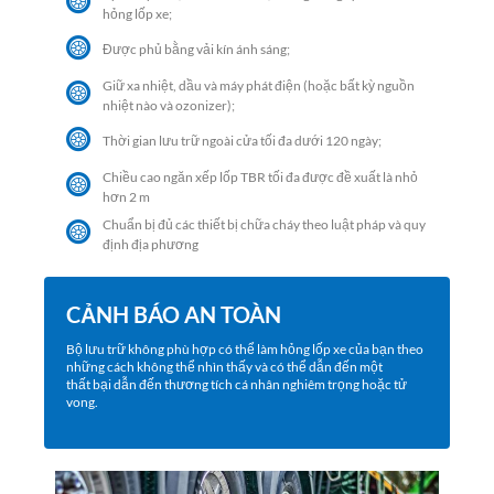
hỏng lốp xe;
Được phủ bằng vải kín ánh sáng;
Giữ xa nhiệt, dầu và máy phát điện (hoặc bất kỳ nguồn
nhiệt nào và ozonizer);
Thời gian lưu trữ ngoài cửa tối đa dưới 120 ngày;
Chiều cao ngăn xếp lốp TBR tối đa được đề xuất là nhỏ
hơn 2 m
Chuẩn bị đủ các thiết bị chữa cháy theo luật pháp và quy
định địa phương
CẢNH BÁO AN TOÀN
Bộ lưu trữ không phù hợp có thể làm hỏng lốp xe của bạn theo
những cách không thể nhìn thấy và có thể dẫn đến một
thất bại dẫn đến thương tích cá nhân nghiêm trọng hoặc tử
vong.