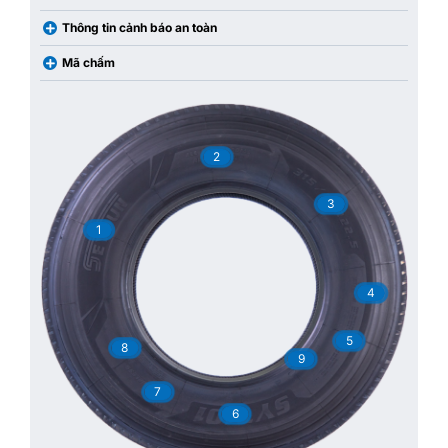
Thông tin cảnh báo an toàn
Mã chấm
2
3
1
4
5
8
9
7
6