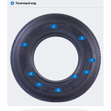
Точечный код
2
3
1
4
5
8
9
7
6