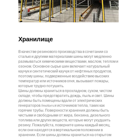
Хранилище
В качестве резинового производства в сочетании со
сталью и другими материалами шины могут медленно
размываться химическими веществами, маслом, теплом и
озоном. Основное сырье шин включает натуральный
каучук и синтетический каучук от нефтяных продуктов,
поэтому шины, подверженные воздействию высоких
температур или источников огня, вызывают пожары,
которые трудно потушить.
Шины должны храниться в прохладном, сухом, чистом
складе, чтобы предотвратить дождь, пыль и свет. Шины
должны быть помещены вдали от электрических
генераторов /motors и источников тепла, таких как
горячие трубы. Поверхности хранения должны быть
чистыми и свободными от жира, бензина, дизельного
топлива или других веществ, которые могут ухудшить
резину. Пожалуйста, поверните шины каждый месяц,
если они находятся в вертикальном положении в
хранении. Если шины должны храниться на открытом