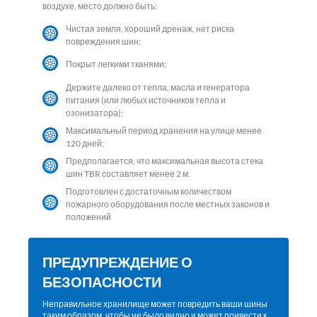
воздухе, место должно быть:
Чистая земля, хороший дренаж, нет риска
повреждения шин;
Покрыт легкими тканями;
Держите далеко от тепла, масла и генератора
питания (или любых источников тепла и
озонизатора);
Максимальный период хранения на улице менее
120 дней;
Предполагается, что максимальная высота стека
шин TBR составляет менее 2 м.
Подготовлен с достаточным количеством
пожарного оборудования после местных законов и
положений
ПРЕДУПРЕЖДЕНИЕ О
БЕЗОПАСНОСТИ
Неправильное хранилище может повредить ваши шины
таким образом, чтобы не было видно и может привести к