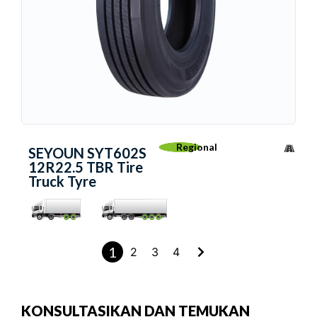
Regional
SEYOUN SYT602S
12R22.5 TBR Tire
Truck Tyre
1
2
3
4
KONSULTASIKAN DAN TEMUKAN