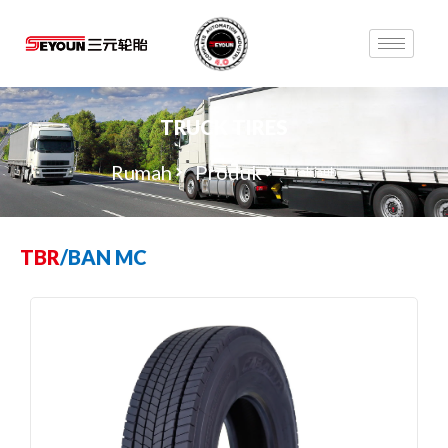
TRUCK TIRES
Rumah
Produk
Jarak jauh
TBR
/
BAN MC