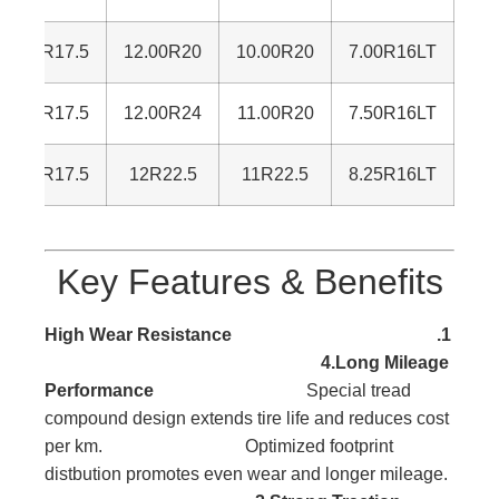
15/75R17.5
12.00R20
10.00R20
7.00R16LT
25/80R17.5
12.00R24
11.00R20
7.50R16LT
35/75R17.5
12R22.5
11R22.5
8.25R16LT
Key Features & Benefits
1.High Wear Resistance
4.Long Mileage
Performance
Special tread
compound design extends tire life and reduces cost
per km. Optimized footprint
distbution promotes even wear and longer mileage.