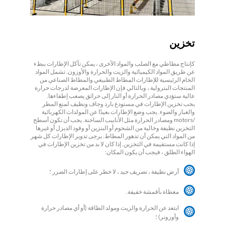
تخزين
كإنتاج مطاطي مع الصلب والمواد الأخرى ، يمكن تآكل الإطارات ببطء
عن طريق المواد الكيميائية والزيت والحرارة والأوزون. تشمل المواد
الخام الرئيسية للإطارات المطاط الطبيعي والمطاط الصناعي من
المنتجات البترولية ، وبالتالي فإن الإطارات المعرضة لدرجات حرارة
عالية ستؤدي مصادر الحرارة أو النار إلى حرائق يصعب إطفاءها.
يجب تخزين الإطارات في مستودع بارد وجاف ونظيف لمنع المطر
والغبار والضوء. يجب وضع الإطارات بعيدًا عن المولدات الكهربائية
/motors ومصادر الحرارة مثل الأنابيب الساخنة. يجب أن تكون أسطح
التخزين نظيفة وخالية من الشحوم أو البنزين أو وقود الديزل أو غيرها
من المواد التي يمكن أن تدهور المطاط. يرجى تدوير الإطارات كل شهر
إذا كانت مستقيمة في التخزين. إذا كان لا بد من تخزين الإطارات في
الهواء الطلق ، فيجب أن يكون المكان:
أرض نظيفة ، تصريف جيد ، لا خطر على إطارات الضرر ؛
مغطاة بأقمشة خفيفة.
ابتعد عن الحرارة والزيت ومولد الطاقة (أو أي مصادر حرارة
وأوزونر) ؛