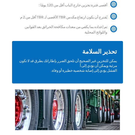
أقصى فترة تخزين خارج الباب أقل من 120 يومًا ؛
يُقترح أن يكون ارتفاع مكدس TBR الأقصى لـ TBR أقل من 2 م
تم إعداده بما يكفي من معدات مكافحة الحرائق بعد القوانين
واللوائح المحلية
تحذير السلامة
يمكن للتخزين غير الصحيح أن تلحق الضرر بإطاراتك بطرق قد لا تكون
مرئية ويمكن أن تؤدي إلى أ
الفشل يؤدي إلى إصابة شخصية خطيرة أو وفاة.