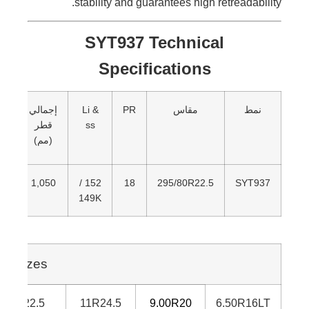
stability and guarantees high retreadability.
SYT937 Technical
Specifications
نمط
مقاس
PR
Li &
إجمالي
سع
ss
قطر
(مم)
أع
50
1,050
152 /
18
295/80R22.5
SYT937
149K
le Sizes
13R22.5
11R24.5
9.00R20
6.50R16LT