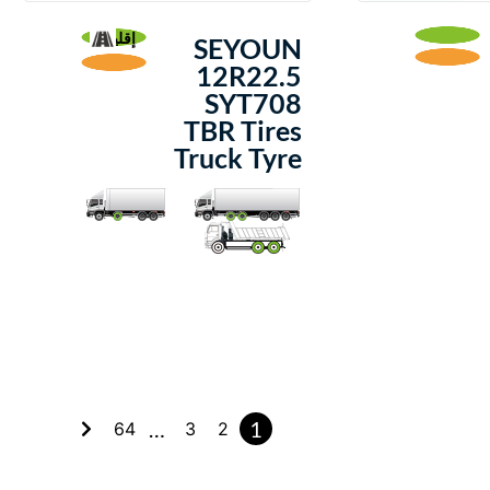
إقليمية
SEYOUN
12R22.5
SYT708
TBR Tires
Truck Tyre
…
1
64
3
2