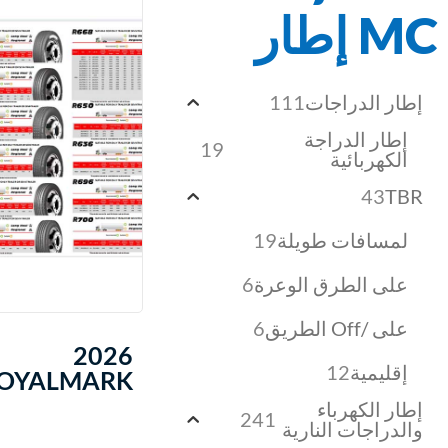
MC إطار
إطار الدراجات
111
إطار الدراجة
19
الكهربائية
43
TBR
لمسافات طويلة
19
على الطرق الوعرة
6
على /Off الطريق
6
2026
إقليمية
12
OYALMARK
إطار الكهرباء
241
والدراجات النارية