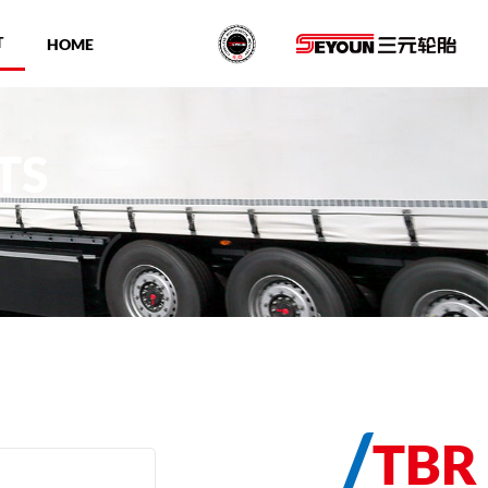
T
HOME
TS
/
TBR