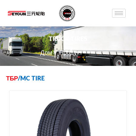
TRUCK TIRES
Дом
Продукт
TBR
ТБР
/
MC TIRE